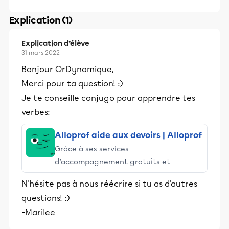
Explication (1)
Explication d’élève
31 mars 2022
Bonjour OrDynamique,
Merci pour ta question! :)
Je te conseille conjugo pour apprendre tes
verbes:
Alloprof aide aux devoirs | Alloprof
Grâce à ses services
d’accompagnement gratuits et
stimulants, Alloprof engage les élèves
N'hésite pas à nous réécrire si tu as d'autres
et leurs parents dans la réussite
questions! :)
éducative.
-Marilee