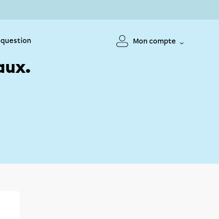
 question
Mon compte
aux.
!