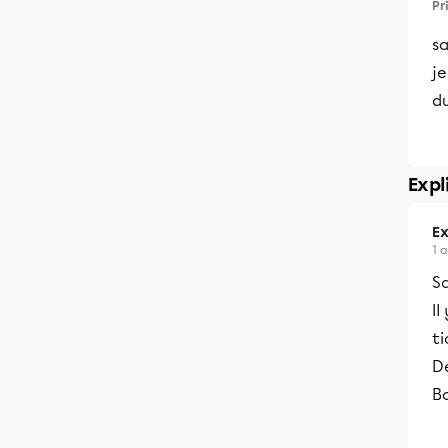
Pr
sa
je
du
Expl
Ex
1 
Sa
I
ti
Dé
B