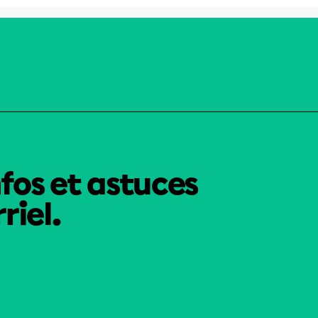
nfos et astuces
riel.