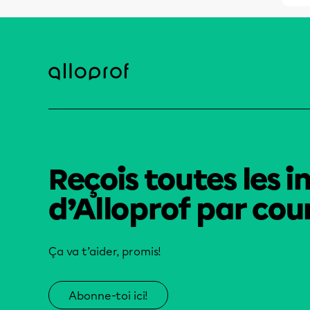
Reçois toutes les i
d’Alloprof par cour
Ça va t’aider, promis!
Abonne-toi ici!