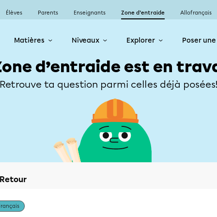
Élèves
Parents
Enseignants
Zone d’entraide
Allofrançais
Matières
Niveaux
Explorer
Poser une
Zone d’entraide est en trav
Retrouve ta question parmi celles déjà posées
Retour
Français