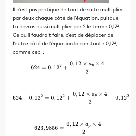
Il n'est pas pratique de tout de suite multiplier
par deux chaque côté de l'équation, puisque
tu devras aussi multiplier par 2 le terme 0,12².
Ce qu'il faudrait faire, c'est de déplacer de
l'autre côté de l'équation la constante 0,12²,
comme ceci :
0
,
12
×
×
4
a
624 = 0,12² + \frac{0,12\
p
2
624
=
0
,
1
2
+
2
0
,
12
×
×
4
a
624 - 0,12² = 0,12² + \fra
p
2
2
2
624
−
0
,
1
2
=
0
,
1
2
+
−
0
,
1
2
2
0
,
12
×
×
4
a
623,9856 = \frac{0,12\tim
p
623
,
9856
=
2