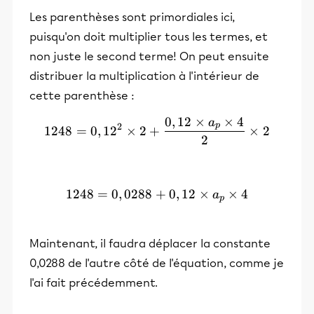
Les parenthèses sont primordiales ici,
puisqu'on doit multiplier tous les termes, et
non juste le second terme! On peut ensuite
distribuer la multiplication à l'intérieur de
cette parenthèse :
0
,
12
×
×
4
a
1248 = 0,12²\times 2 + \f
p
2
1248
=
0
,
1
2
×
2
+
×
2
2
1248
=
0
,
0288
+
1248 = 0,0288 + 0,12\time
0
,
12
×
×
4
a
p
Maintenant, il faudra déplacer la constante
0,0288 de l'autre côté de l'équation, comme je
l'ai fait précédemment.