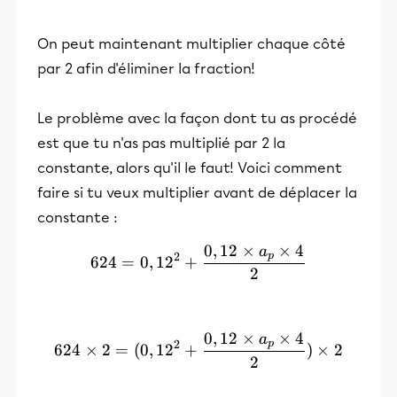
On peut maintenant multiplier chaque côté
par 2 afin d'éliminer la fraction!
Le problème avec la façon dont tu as procédé
est que tu n'as pas multiplié par 2 la
constante, alors qu'il le faut! Voici comment
faire si tu veux multiplier avant de déplacer la
constante :
0
,
12
×
×
4
a
624 = 0,12² + \frac{0,12\
p
2
624
=
0
,
1
2
+
2
0
,
12
×
×
4
a
624 \times 2 = (0,12² + \f
p
2
624
×
2
=
(
0
,
1
2
+
)
×
2
2