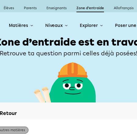
Élèves
Parents
Enseignants
Zone d’entraide
Allofrançais
Matières
Niveaux
Explorer
Poser une
Zone d’entraide est en trav
Retrouve ta question parmi celles déjà posées
Retour
Autres matières