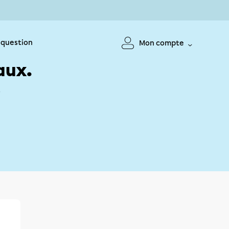
 question
Mon compte
aux.
!