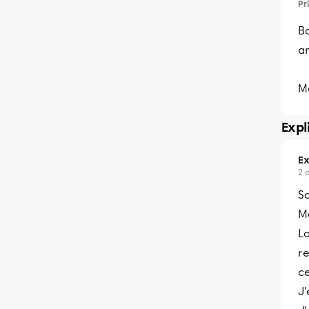
Pr
B
a
Me
Expl
Ex
2 
S
Me
Lo
re
ce
J'