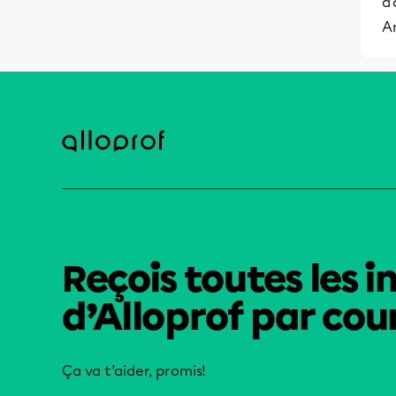
d'
A
Reçois toutes les i
d’Alloprof par cour
Ça va t’aider, promis!