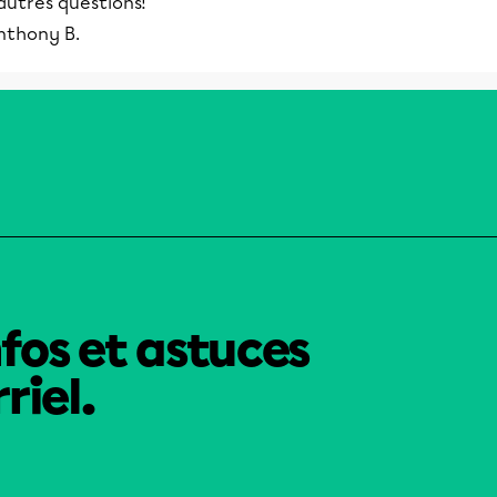
autres questions!
nthony B.
nfos et astuces
riel.