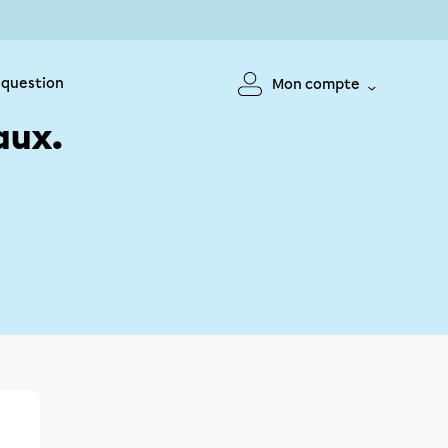
 question
Mon compte
aux.
!