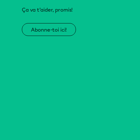
Ça va t’aider, promis!
Abonne-toi ici!