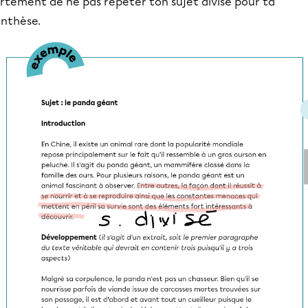
rtement de ne pas répéter ton sujet divisé pour ta
ynthèse.