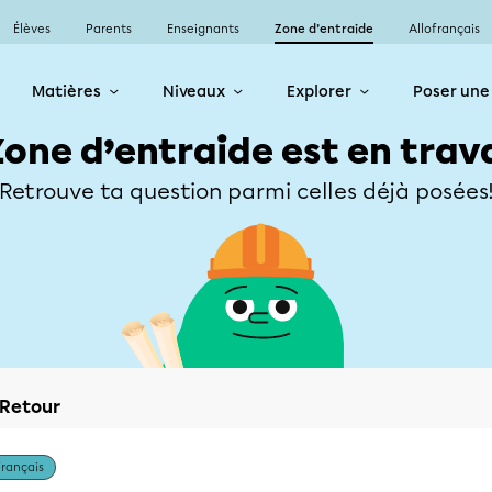
Élèves
Parents
Enseignants
Zone d’entraide
Allofrançais
Matières
Niveaux
Explorer
Poser une
Zone d’entraide est en trav
Retrouve ta question parmi celles déjà posées
Retour
Français