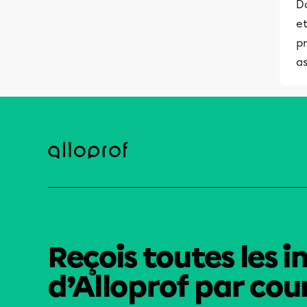
Da
et
pr
as
Reçois toutes les i
d’Alloprof par cour