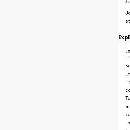
Se
Je
et
Expl
Ex
3 
Sa
La
l'
co
Tu
én
te
Da