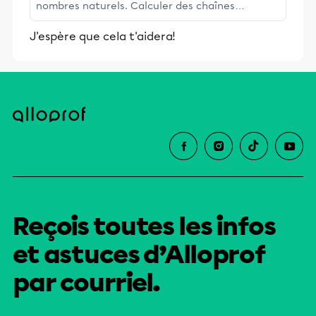
nombres naturels. Calculer des chaînes
d'opérations exprimé sous forme d'une fraction.
J'espère que cela t'aidera!
Traduire des énoncés à ...
Reçois toutes les infos
et astuces d’Alloprof
par courriel.