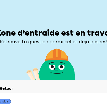
Élèves
Parents
Enseignants
Zone d’entraide
Allofrançais
Matières
Niveaux
Explorer
Poser une
Zone d’entraide est en trav
Retrouve ta question parmi celles déjà posées
Retour
Anglais