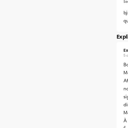
Se
bj
q
Expl
Ex
5 
B
M
Af
no
s
d
Me
À