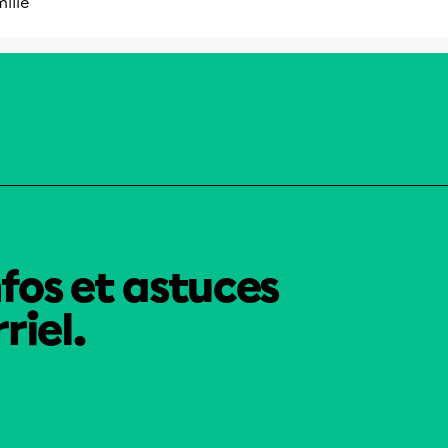
ilie
nfos et astuces
riel.