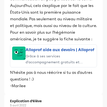
Aujourd'hui, cela s'explique par le fait que les
États-Unis sont la première puissance
mondiale. Pas seulement au niveau militaire
et politique, mais aussi au niveau de la culture.
Pour en savoir plus sur l'hégémonie
américaine, je te suggère la fiche suivante :
Alloprof aide aux devoirs | Alloprof
Grâce à ses services
d’accompagnement gratuits et
stimulants, Alloprof engage les élèves
N'hésite pas à nous réécrire si tu as d'autres
et leurs parents dans la réussite
questions ! :)
éducative.
-Marilee
Explication d’élève
5 avril 2022