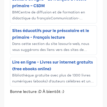
primaire – CSDM
BIMCentre de diffusion et de formation en
didactique du françaisCommunication-
jeunesseConstellations (anciennement Livres
ouverts)Les ateliers d'écriture et de lecture au
Sites éducatifs pour le préscolaire et le
primaireMEES Ressources éducatives
primaire - Français lecture
numériquesSentiers littéraires pour enfants
Dans cette section du site lasouris-web, nous
vous suggérons des liens vers des sites de
lecture (histoires, contes, livres virtuels, etc.) à
lire, à écouter ou à télécharger ainsi que
Lire en ligne - Livres sur internet gratuits
activités et des jeux pédagogiques autour de la
(free ebooks online)
lecture pour lecteurs débutants, intermédiaires
Bibliothèque gratuite avec plus de 1300 livres
et avancés (tous les cycles du primaire).
numériques (ebooks) d'auteurs célèbres et un
espace auteur pour publier gratuitement vos
Bonne lecture :D À bientôt :)
propres oeuvres en ligne.