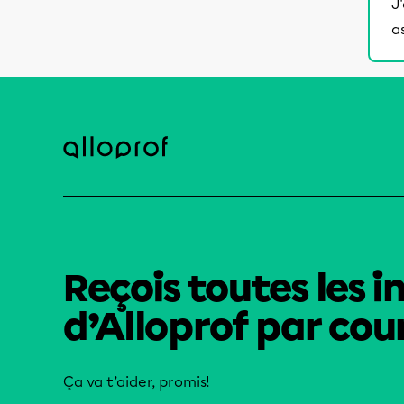
J
a
Reçois toutes les i
d’Alloprof par cour
Ça va t’aider, promis!