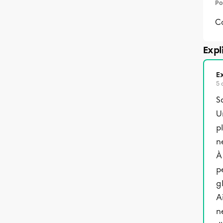
Po
C
Expl
Ex
5 
S
U
p
n
À
p
g
A
n