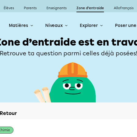
Élèves
Parents
Enseignants
Zone d’entraide
Allofrançais
Matières
Niveaux
Explorer
Poser une
Zone d’entraide est en trav
Retrouve ta question parmi celles déjà posées
Retour
Chimie