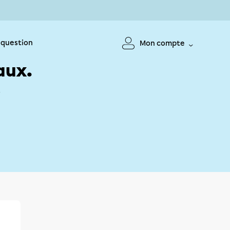
 question
Mon compte
aux.
!