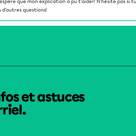
'espère que mon explication a pu t'aider! N'hésite pas si t
s d'autres questions!
nfos et astuces
riel.