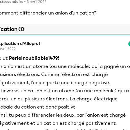
stsecondaire
• 5 avril 2022
omment différencier un anion d’un cation?
ication (1)
plication d’Alloprof
avril 2022
alut
PerleInoubliable1479!
n anion est un atome (ou une molécule) qui a gagné un 
lusieurs électrons. Comme l'électron est chargé
égativement, l'anion porte une charge négative.
 l'inverse, un cation est un atome (ou une molécule) qui a
erdu un ou plusieurs électrons. La charge électrique
lobale du cation est donc positive.
insi, tu peux différencier les deux, car l'anion est chargé
égativement et un cation est chargé positivement.