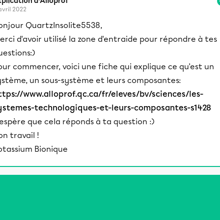
plication d’Alloprof
avril 2022
onjour QuartzInsolite5538,
erci d'avoir utilisé la zone d'entraide pour répondre à tes
uestions:)
our commencer, voici une fiche qui explique ce qu'est un
ystème, un sous-système et leurs composantes:
ttps://www.alloprof.qc.ca/fr/eleves/bv/sciences/les-
ystemes-technologiques-et-leurs-composantes-s1428
'espère que cela réponds à ta question :)
on travail !
otassium Bionique