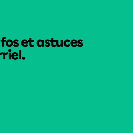
nfos et astuces
riel.