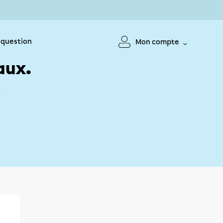
 question
Mon compte
aux.
!