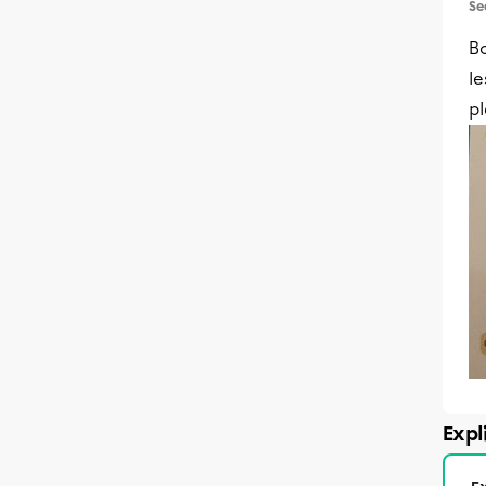
Se
Bo
le
pl
Expl