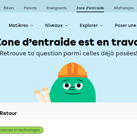
Élèves
Parents
Enseignants
Zone d’entraide
Allofrançais
Matières
Niveaux
Explorer
Poser une
Zone d’entraide est en trav
Retrouve ta question parmi celles déjà posées
Retour
Sciences et technologies