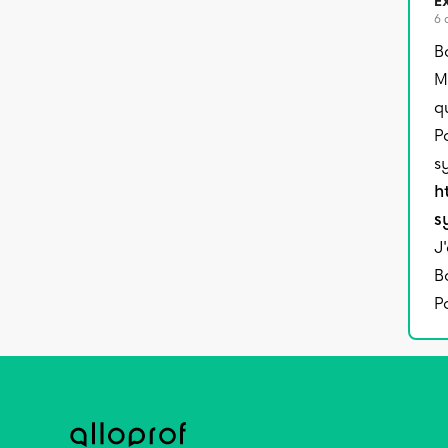
Ex
6 
B
M
q
P
s
h
s
J
B
P