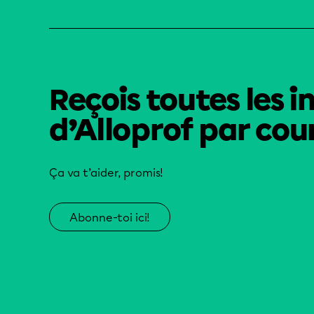
Reçois toutes les i
d’Alloprof par cour
Ça va t’aider, promis!
Abonne-toi ici!