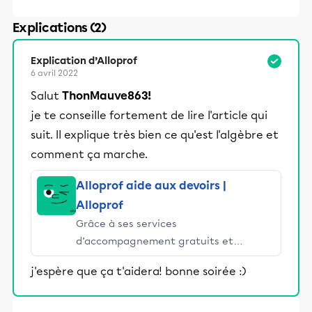
Explications (2)
Explication d’Alloprof
6 avril 2022
Salut
ThonMauve863!
je te conseille fortement de lire l'article qui
suit. Il explique très bien ce qu'est l'algèbre et
comment ça marche.
Alloprof aide aux devoirs |
Alloprof
Grâce à ses services
d’accompagnement gratuits et
stimulants, Alloprof engage les élèves
j'espère que ça t'aidera! bonne soirée :)
et leurs parents dans la réussite
éducative.