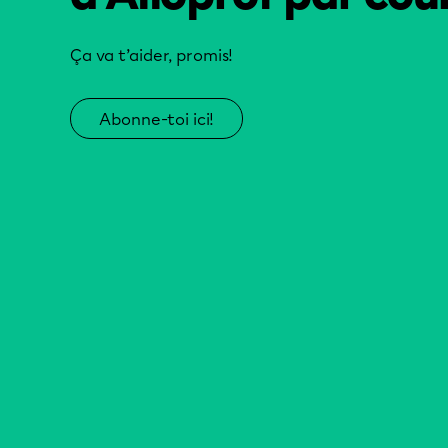
Ça va t’aider, promis!
Abonne-toi ici!