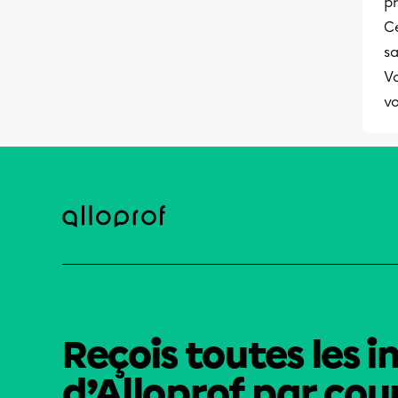
p
C
s
Vo
vo
Reçois toutes les i
d’Alloprof par cour