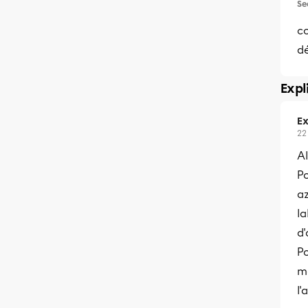
Se
c
dé
Expl
Ex
22
A
P
az
la
d
Po
m
l'