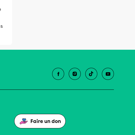
e
us
Faire un don