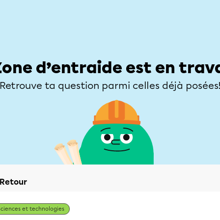
Élèves
Parents
Enseignants
Zone d’entraide
Allofrançais
Matières
Niveaux
Explorer
Poser une
Zone d’entraide est en trav
Retrouve ta question parmi celles déjà posées
Retour
Sciences et technologies