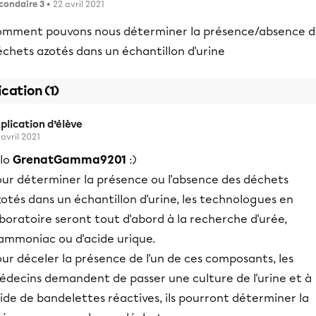
condaire 3
• 22 avril 2021
omment pouvons nous déterminer la présence/absence d
chets azotés dans un échantillon d'urine
ication (1)
plication d’élève
 avril 2021
llo
GrenatGamma9201
:)
our déterminer la présence ou l'absence des déchets
otés dans un échantillon d'urine, les technologues en
boratoire seront tout d'abord à la recherche d'urée,
'ammoniac ou d'acide urique.
ur déceler la présence de l'un de ces composants, les
édecins demandent de passer une culture de l'urine et à
aide de bandelettes réactives, ils pourront déterminer la