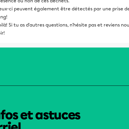
résence ou non de ces déchets.
eux-ci peuvent également être détectés par une prise d
ang!
ilà! Si tu as d'autres questions, n'hésite pas et reviens no
ir!
nfos et astuces
riel.