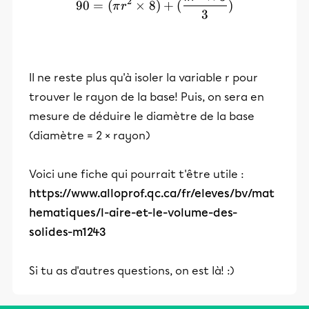
2
90
=
(
×
8
)
+
(
)
π
r
3
Il ne reste plus qu'à isoler la variable r pour
trouver le rayon de la base! Puis, on sera en
mesure de déduire le diamètre de la base
(diamètre = 2 × rayon)
Voici une fiche qui pourrait t'être utile :
https://www.alloprof.qc.ca/fr/eleves/bv/mat
hematiques/l-aire-et-le-volume-des-
solides-m1243
Si tu as d'autres questions, on est là! :)