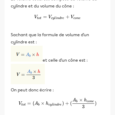
cylindre et du volume du cône :
=
V_{tot}=V_{cylindre}+V
+
V
V
V
t
o
t
cy
l
in
d
r
e
co
n
e
Sachant que la formule de volume d'un
cylindre est :
et celle d'un cône est :
On peut donc écrire :
×
A
h
V_{tot}= (A_{b}\times h_
b
co
n
e
=
(
×
)
+
(
)
V
A
h
t
o
t
b
cy
l
in
d
r
e
3