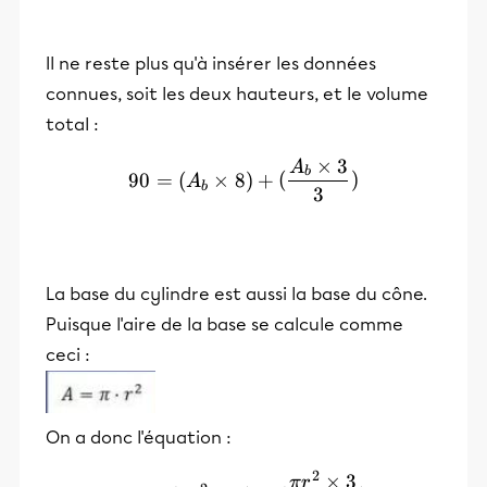
Il ne reste plus qu'à insérer les données
connues, soit les deux hauteurs, et le volume
total :
×
3
A
90= (A_{b}\times 8)+(\f
b
90
=
(
×
8
)
+
(
)
A
b
3
La base du cylindre est aussi la base du cône.
Puisque l'aire de la base se calcule comme
ceci :
On a donc l'équation :
2
×
3
90= (πr^2\times 8)+(\fra
π
r