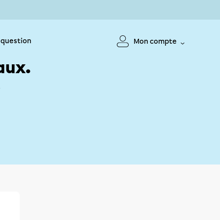
 question
Mon compte
aux.
!