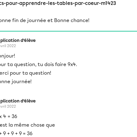
cs-pour-apprendre-les-tables-par-coeur-m1423
onne fin de journée et Bonne chance!
plication d’élève
avril 2022
onjour!
ur ta question, tu dois faire 9x4.
rci pour ta question!
onne journée!
plication d’élève
avril 2022
x 4 = 36
'est la même chose que
+ 9 + 9 + 9 = 36