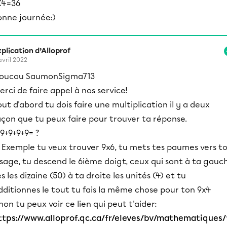
X4=36
onne journée:)
plication d’Alloprof
avril 2022
oucou SaumonSigma713
erci de faire appel à nos service!
out d'abord tu dois faire une multiplication il y a deux
açon que tu peux faire pour trouver ta réponse.
 9+9+9+9= ?
: Exemple tu veux trouver 9x6, tu mets tes paumes vers t
isage, tu descend le 6ième doigt, ceux qui sont à ta gauc
es les dizaine (50) à ta droite les unités (4) et tu
dditionnes le tout tu fais la même chose pour ton 9x4
inon tu peux voir ce lien qui peut t'aider:
ttps://www.alloprof.qc.ca/fr/eleves/bv/mathematiques/