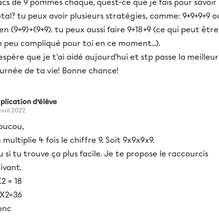
cs de 9 pommes chaque, quest-ce que je fais pour savoir 
tal? tu peux avoir plusieurs stratégies, comme: 9+9+9+9 o
en (9+9)+(9+9). tu peux aussi faire 9+18+9 (ce qui peut être
 peu compliqué pour toi en ce moment...).
espère que je t'ai aidé aujourd'hui et stp passe la meilleur
ournée de ta vie! Bonne chance!
plication d’élève
avril 2022
oucou,
 multiplie 4 fois le chiffre 9. Soit 9x9x9x9.
 si tu trouve ça plus facile. Je te propose le raccourcis
ivant.
2 = 18
8X2=36
onc