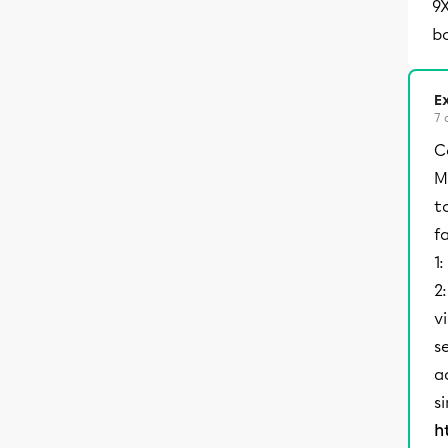
9
b
Ex
7 
C
M
t
f
1:
2
v
s
a
s
h