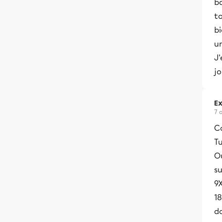
ba
to
bi
un
J'
j
Ex
7 
C
Tu
Ou
su
9X
1
d