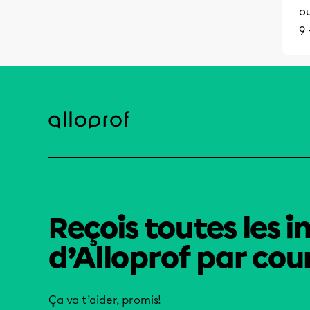
o
9 
Reçois toutes les i
d’Alloprof par cour
Ça va t’aider, promis!