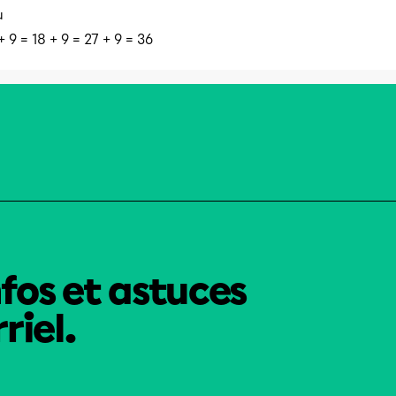
u
+ 9 = 18 + 9 = 27 + 9 = 36
nfos et astuces
riel.