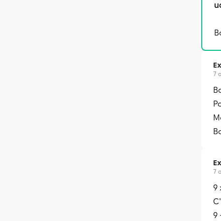
u
B
Ex
7 
B
Po
Me
B
Ex
7 
9 
C
9 