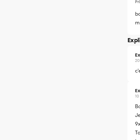
Pr
bo
mu
Expl
Ex
20
c'
Ex
10
B
Je
9
To