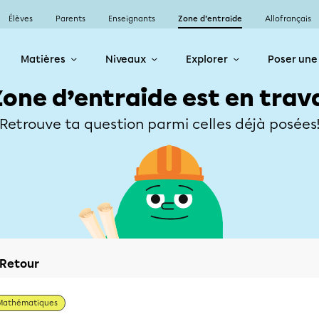
Élèves
Parents
Enseignants
Zone d’entraide
Allofrançais
Matières
Niveaux
Explorer
Poser une
Zone d’entraide est en trav
Retrouve ta question parmi celles déjà posées
Retour
Mathématiques