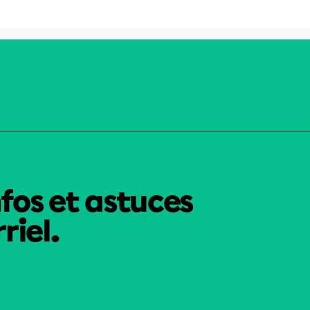
nfos et astuces
riel.