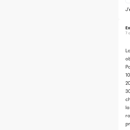
J'
Ex
7 
L
o
Po
1
2
3
ch
la
ro
pr