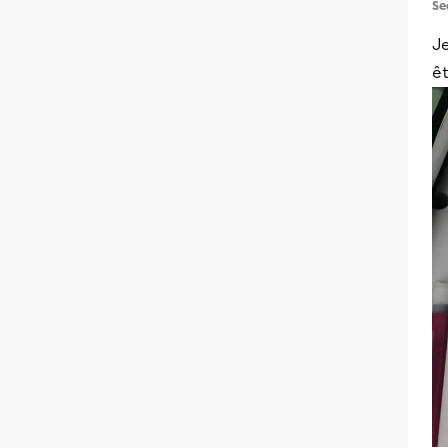
Se
J
ê