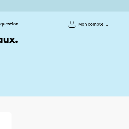
 question
Mon compte
aux.
!