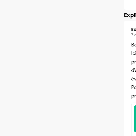
Expl
Ex
7 
B
Ic
pr
d'
é
Po
pr