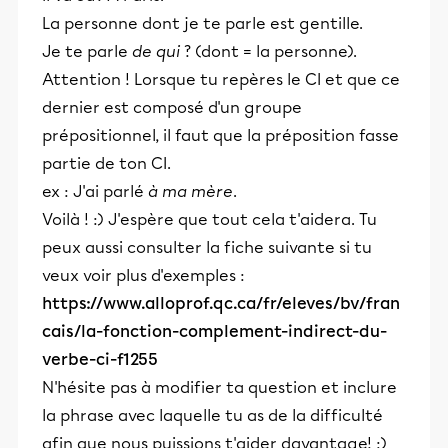
La personne dont je te parle est gentille.
Je te parle
de qui
? (dont = la personne).
Attention ! Lorsque tu repères le CI et que ce
dernier est composé d'un groupe
prépositionnel, il faut que la préposition fasse
partie de ton CI.
ex : J'ai parlé
à ma mère
.
Voilà ! :) J'espère que tout cela t'aidera. Tu
peux aussi consulter la fiche suivante si tu
veux voir plus d'exemples :
https://www.alloprof.qc.ca/fr/eleves/bv/fran
cais/la-fonction-complement-indirect-du-
verbe-ci-f1255
N'hésite pas à modifier ta question et inclure
la phrase avec laquelle tu as de la difficulté
afin que nous puissions t'aider davantage! :)