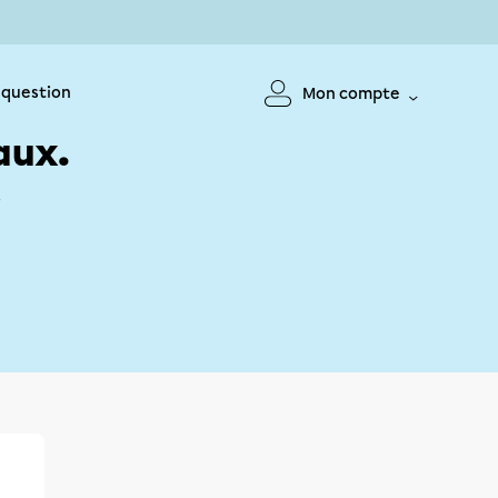
 question
Mon compte
aux.
!