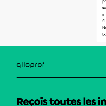
p
su
in
Si
No
La
Reçois toutes les i