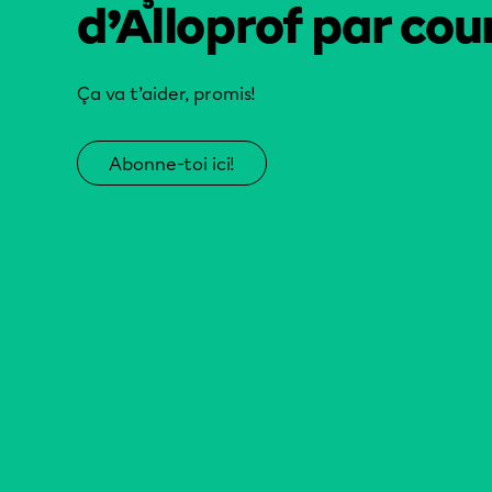
d’Alloprof par cour
Ça va t’aider, promis!
Abonne-toi ici!