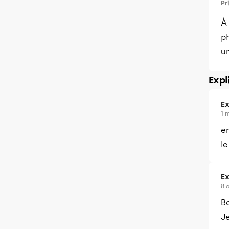
Pr
À 
ph
un
Expl
Ex
1 
en
le
Ex
8 
B
Je