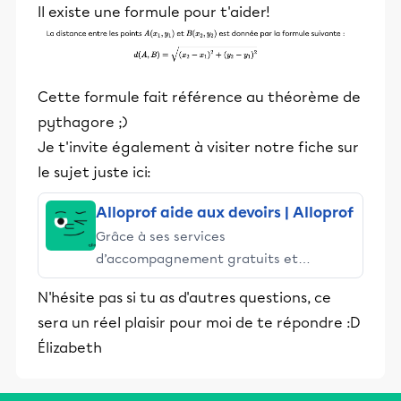
Il existe une formule pour t'aider!
Cette formule fait référence au théorème de
pythagore ;)
Je t'invite également à visiter notre fiche sur
le sujet juste ici:
Alloprof aide aux devoirs | Alloprof
Grâce à ses services
d’accompagnement gratuits et
stimulants, Alloprof engage les élèves
N'hésite pas si tu as d'autres questions, ce
et leurs parents dans la réussite
sera un réel plaisir pour moi de te répondre :D
éducative.
Élizabeth