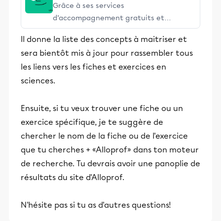
Grâce à ses services
d’accompagnement gratuits et
stimulants, Alloprof engage les élèves
Il donne la liste des concepts à maitriser et
et leurs parents dans la réussite
sera bientôt mis à jour pour rassembler tous
éducative.
les liens vers les fiches et exercices en
sciences.
Ensuite, si tu veux trouver une fiche ou un
exercice spécifique, je te suggère de
chercher le nom de la fiche ou de l'exercice
que tu cherches + «Alloprof» dans ton moteur
de recherche. Tu devrais avoir une panoplie de
résultats du site d'Alloprof.
N'hésite pas si tu as d'autres questions!