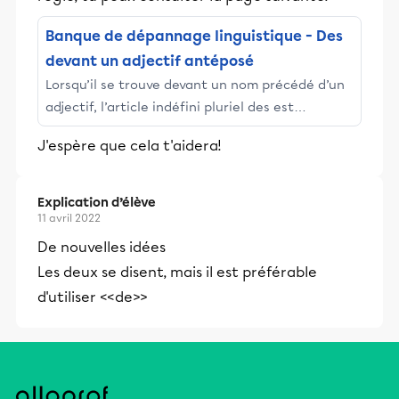
Banque de dépannage linguistique - Des
devant un adjectif antéposé
Lorsqu’il se trouve devant un nom précédé d’un
adjectif, l’article indéfini pluriel des est
généralement réduit à de (ou d’). C’est du
J'espère que cela t'aidera!
moins l’usage à l’écrit et en langue parlée
soignée.
Explication d’élève
11 avril 2022
De nouvelles idées
Les deux se disent, mais il est préférable
d'utiliser <<de>>