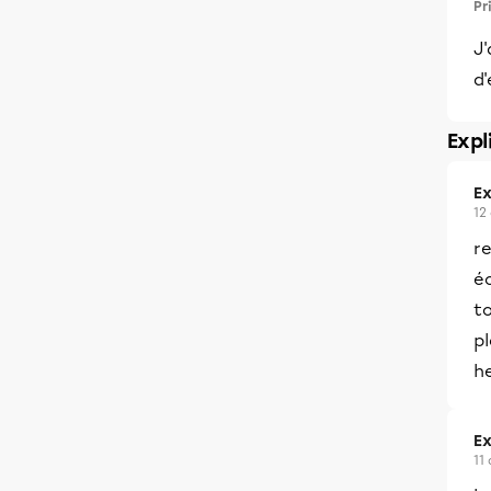
Pr
J'
d'
Expl
Ex
12
r
éc
to
pl
he
Ex
11