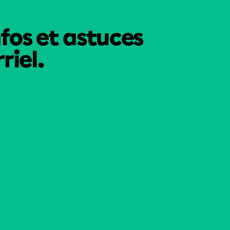
nfos et astuces
riel.