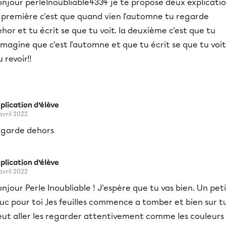
onjour perlelnoubliable4334 je te propose deux explicati
a première c'est que quand vien l'automne tu regarde
hor et tu écrit se que tu voit. la deuxième c'est que tu
imagine que c'est l'automne et que tu écrit se que tu voit
 revoir!!
plication d’élève
 avril 2022
egarde dehors
plication d’élève
 avril 2022
njour Perle Inoubliable ! J'espère que tu vas bien. Un pet
uc pour toi ,les feuilles commence a tomber et bien sur t
eut aller les regarder attentivement comme les couleurs