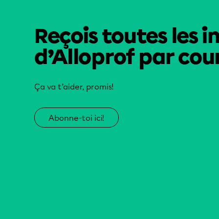
Reçois toutes les i
d’Alloprof par cour
Ça va t’aider, promis!
Abonne-toi ici!