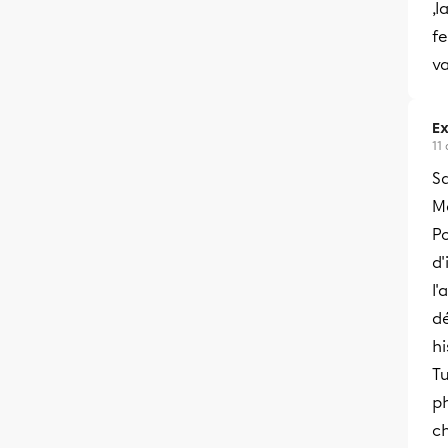
,l
fe
va
Ex
11
Sa
Me
Po
d'
l'
dé
hi
Tu
p
ch