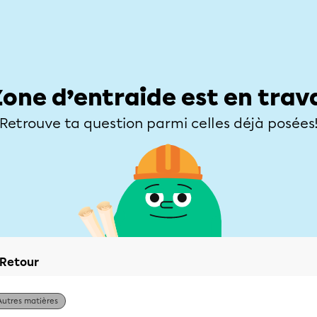
Élèves
Parents
Enseignants
Zone d’entraide
Allofrançais
Matières
Niveaux
Explorer
Poser une
Zone d’entraide est en trav
Retrouve ta question parmi celles déjà posées
Retour
Autres matières