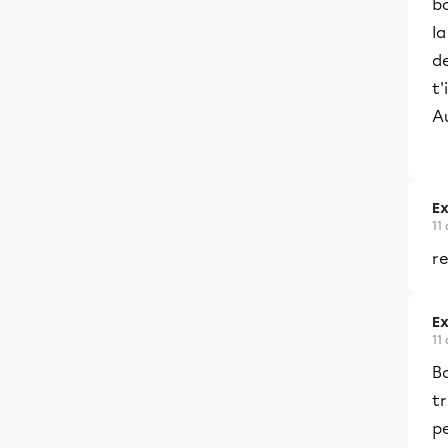
b
l
de
t'
Au
Ex
11
r
Ex
11
Bo
tr
p