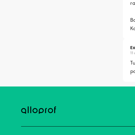
ra
B
K
Ex
11
Tu
pa