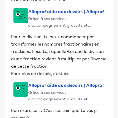
Alloprof aide aux devoirs | Alloprof
Grâce à ses services
d’accompagnement gratuits et
stimulants, Alloprof engage les élèves
Pour la division, tu peux commencer par
et leurs parents dans la réussite
transformer les nombres fractionnaires en
éducative.
fractions. Ensuite, rappelle-toi que la division
d'une fraction revient à multiplier par l'inverse
de cette fraction.
Pour plus de détails, c'est ici.
Alloprof aide aux devoirs | Alloprof
Grâce à ses services
d’accompagnement gratuits et
stimulants, Alloprof engage les élèves
Bon exercice :D C'est certain que tu vas y
et leurs parents dans la réussite
arriver :)