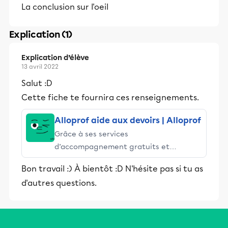
La conclusion sur l'oeil
Explication (1)
Explication d’élève
13 avril 2022
Salut :D
Cette fiche te fournira ces renseignements.
Alloprof aide aux devoirs | Alloprof
Grâce à ses services
d’accompagnement gratuits et
stimulants, Alloprof engage les élèves
Bon travail :) À bientôt :D N'hésite pas si tu as
et leurs parents dans la réussite
d'autres questions.
éducative.