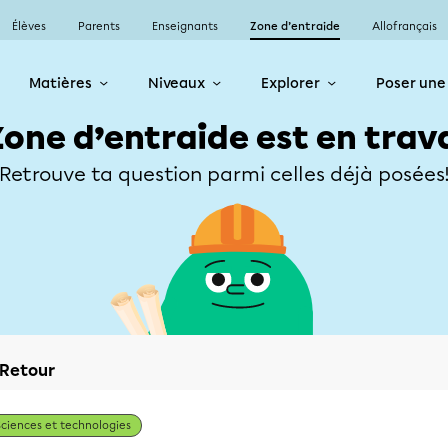
Élèves
Parents
Enseignants
Zone d’entraide
Allofrançais
Matières
Niveaux
Explorer
Poser une
Zone d’entraide est en trav
Retrouve ta question parmi celles déjà posées
Retour
Sciences et technologies