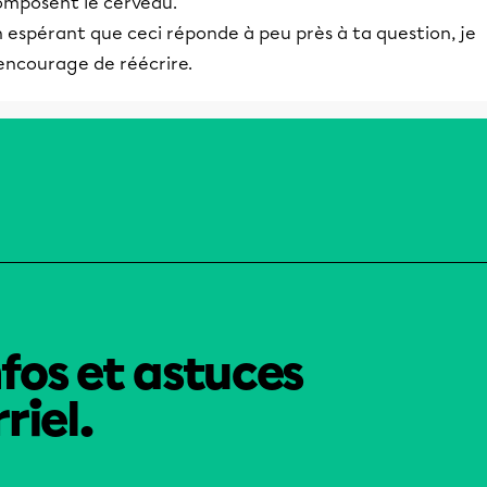
omposent le cerveau.
 espérant que ceci réponde à peu près à ta question, je
'encourage de réécrire.
nfos et astuces
riel.