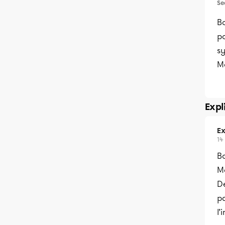
Se
Bo
po
s
Me
Expl
Ex
14
Bo
M
D
pa
l’