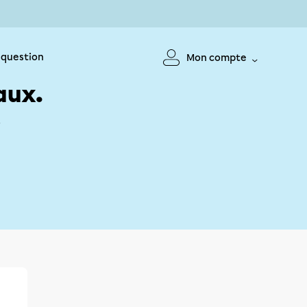
 question
Mon compte
aux.
!