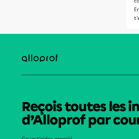
c
En
t
Reçois toutes les i
d’Alloprof par cour
Ça va t’aider, promis!