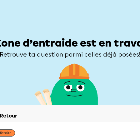
Élèves
Parents
Enseignants
Zone d’entraide
Allofrançais
Matières
Niveaux
Explorer
Poser une
Zone d’entraide est en trav
Retrouve ta question parmi celles déjà posées
Retour
Histoire