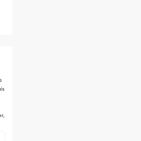
à
is
r,