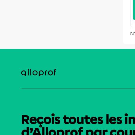
N'
Reçois toutes les i
d’Alloprof par cour