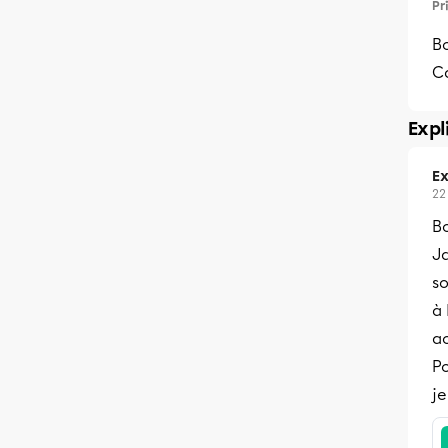
Pr
Bo
Ca
Expl
Ex
22
B
Ja
so
à 
a
Po
je