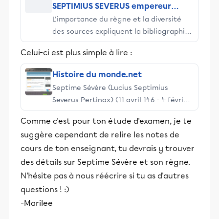
SEPTIMIUS SEVERUS empereur
L'importance du règne et la diversité
romain
des sources expliquent la bibliographie
abondante qui concerne Septime
Celui-ci est plus simple à lire :
Sévère. Cet empereur romain fut en
tout un provincial. Né le 11 avril 146 dans
Histoire du monde.net
une grande famille de Lepcis Magna en
Septime Sévère (Lucius Septimius
Tripolitaine, il conserva toujours, entre
Severus Pertinax) (11 avril 146 - 4 février
autres liens avec l'Afrique, un fort
211) fut empereur romain de 193 à 211.
accent punique. Il entra au Sénat : il fut
Comme c'est pour ton étude d'examen, je te
Avec lui commence la dynastie des
q
suggère cependant de relire les notes de
Sévères et l'arrivée au pouvoir de
cours de ton enseignant, tu devrais y trouver
provinciaux d'ascendance non romaine.
Septime Sévère naît le 11 avril 145 à
des détails sur Septime Sévère et son règne.
Leptis Magna, une ville située en
N'hésite pas à nous réécrire si tu as d'autres
Tripolitaine sur la côte de la Libye
questions ! :)
actuelle. C'est un Africain issu d'une
-Marilee
famille indigène[1] de grands notables