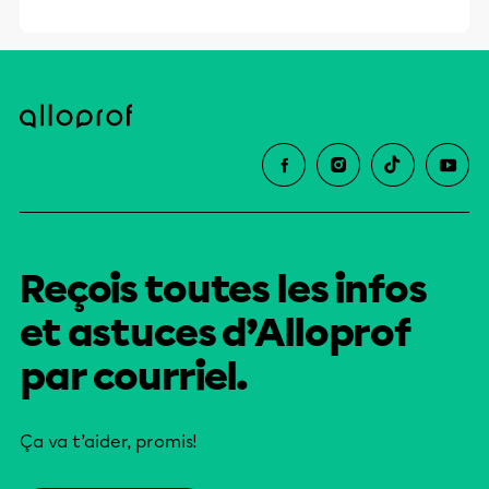
Libyco-puniques[2] du coté de son père,
Publius Septimus Geta, qui avait accédé
à la citoyenneté (...)
Reçois toutes les infos
et astuces d’Alloprof
par courriel.
Ça va t’aider, promis!