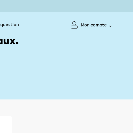
 question
Mon compte
aux.
!