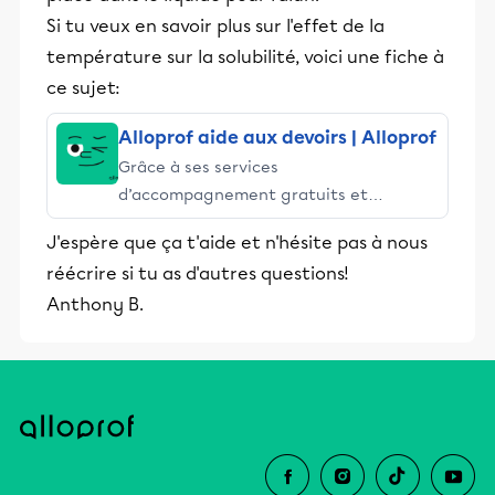
Si tu veux en savoir plus sur l'effet de la
température sur la solubilité, voici une fiche à
ce sujet:
Alloprof aide aux devoirs | Alloprof
Grâce à ses services
d’accompagnement gratuits et
stimulants, Alloprof engage les élèves
J'espère que ça t'aide et n'hésite pas à nous
et leurs parents dans la réussite
réécrire si tu as d'autres questions!
éducative.
Anthony B.