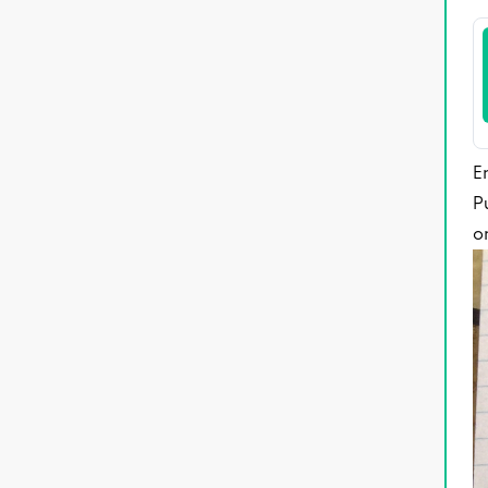
E
P
o