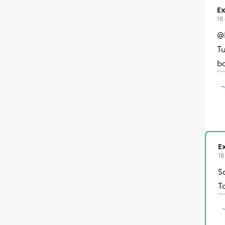
Ex
18
@
Tu
bo
Ex
18
S
T