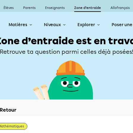
Élèves
Parents
Enseignants
Zone d’entraide
Allofrançais
Matières
Niveaux
Explorer
Poser une
Zone d’entraide est en trav
Retrouve ta question parmi celles déjà posées
Retour
Mathématiques