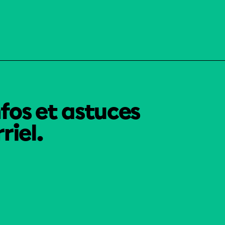
nfos et astuces
riel.