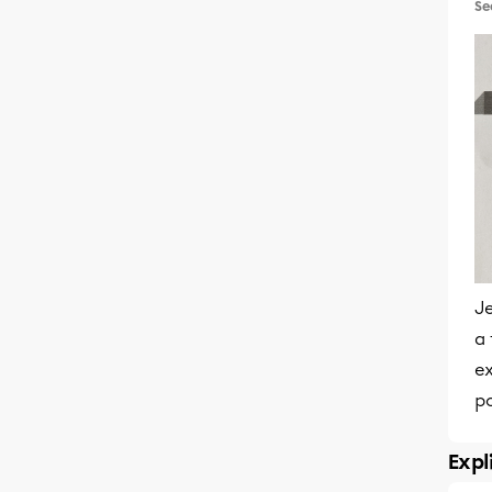
Se
Je
a 
e
po
Expl