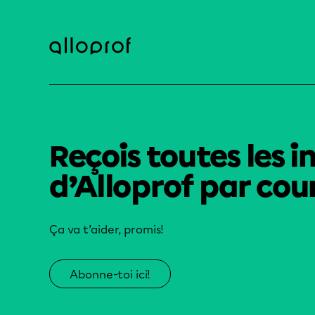
Reçois toutes les i
d’Alloprof par cour
Ça va t’aider, promis!
Abonne-toi ici!