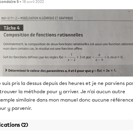
condaire 5
• 18 avril 2022
 suis pris la dessus depuis des heures et je ne parviens pa
trouver la méthode pour y arriver. Je n'ai aucun autre
xemple similaire dans mon manuel donc aucune référenc
ur y parvenir.
ications (2)