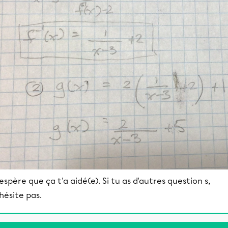
’espère que ça t'a aidé(e). Si tu as d'autres question s,
’hésite pas.