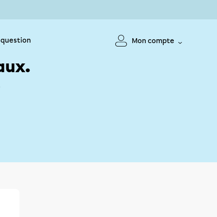
 question
Mon compte
aux.
!