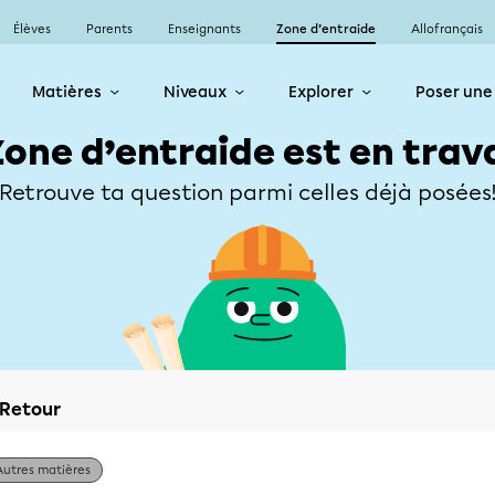
Élèves
Parents
Enseignants
Zone d’entraide
Allofrançais
Matières
Niveaux
Explorer
Poser une
Zone d’entraide est en trav
Retrouve ta question parmi celles déjà posées
Retour
Autres matières