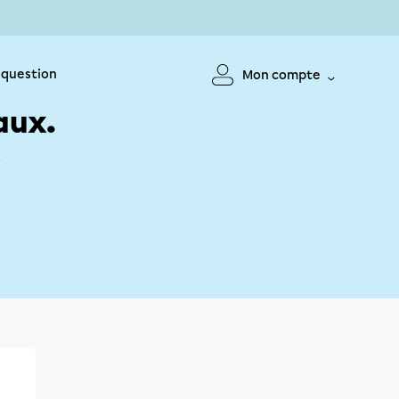
 question
Mon compte
aux.
!