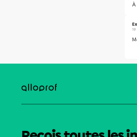
À 
Ex
19
Mo
Reçois toutes les i