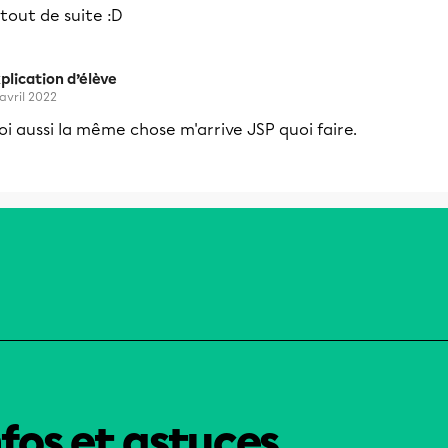
tout de suite :D
plication d’élève
 avril 2022
i aussi la même chose m'arrive JSP quoi faire.
nfos et astuces