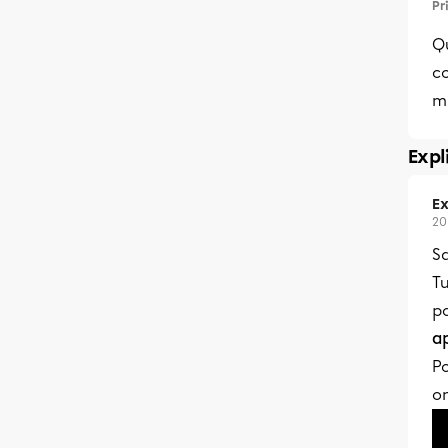
Pr
Q
co
m 
Expl
Ex
20
Sa
Tu
po
a
Po
on