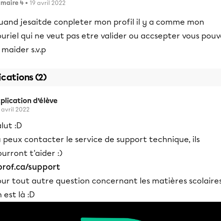
imaire 4
• 19 avril 2022
uand jesaitde conpleter mon profil il y a comme mon
uriel qui ne veut pas etre valider ou accsepter vous pouv
maider s.v.p
ications (2)
plication d’élève
 avril 2022
lut :D
 peux contacter le service de support technique, ils
urront t'aider :)
prof.ca/support
ur tout autre question concernant les matières scolaires
 est là :D