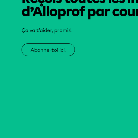
d’Alloprof par cour
Ça va t’aider, promis!
Abonne-toi ici!