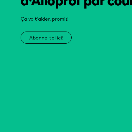
d’Alloprof par cour
Ça va t’aider, promis!
Abonne-toi ici!