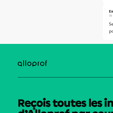
Ex
19
Se
po
Reçois toutes les i