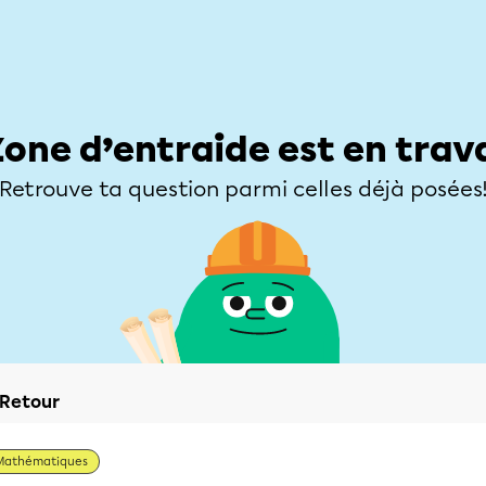
Élèves
Parents
Enseignants
Zone d’entraide
Allofrançais
Matières
Niveaux
Explorer
Poser une
Zone d’entraide est en trav
Retrouve ta question parmi celles déjà posées
Retour
Mathématiques