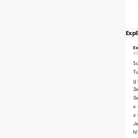
Expl
Ex
20
Sa
Tu
y
3x
3x
x 
x 
Je
N'