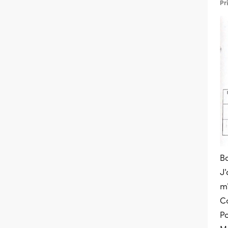
Pr
Bo
J'
m
C
Po