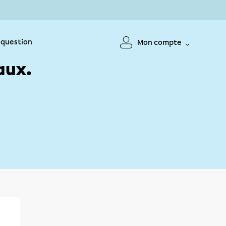
 question
Mon compte
aux.
!