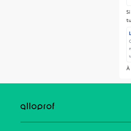
Si
tu
C
À 