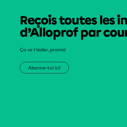
Reçois toutes les i
d’Alloprof par cour
Ça va t’aider, promis!
Abonne-toi ici!