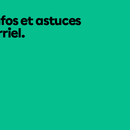
nfos et astuces
riel.