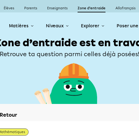
Élèves
Parents
Enseignants
Zone d’entraide
Allofrançais
Matières
Niveaux
Explorer
Poser une
Zone d’entraide est en trav
Retrouve ta question parmi celles déjà posées
Retour
Mathématiques