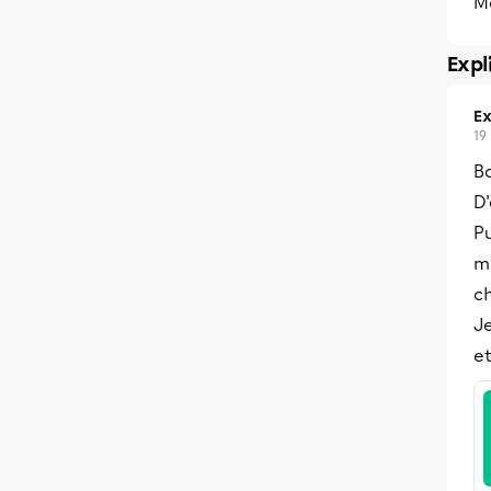
Me
Expl
Ex
19
Bo
D'
Pu
m
c
Je
et