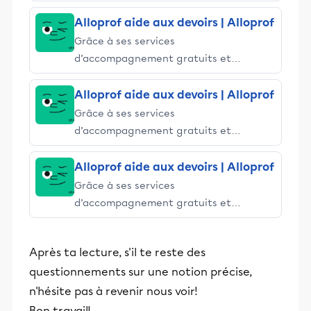
stimulants, Alloprof engage les élèves
et leurs parents dans la réussite
Alloprof aide aux devoirs | Alloprof
éducative.
Grâce à ses services
d’accompagnement gratuits et
stimulants, Alloprof engage les élèves
et leurs parents dans la réussite
Alloprof aide aux devoirs | Alloprof
éducative.
Grâce à ses services
d’accompagnement gratuits et
stimulants, Alloprof engage les élèves
et leurs parents dans la réussite
Alloprof aide aux devoirs | Alloprof
éducative.
Grâce à ses services
d’accompagnement gratuits et
stimulants, Alloprof engage les élèves
et leurs parents dans la réussite
Après ta lecture, s'il te reste des
éducative.
questionnements sur une notion précise,
n'hésite pas à revenir nous voir!
Bon travail!