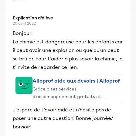
Explication d’élève
20 avril 2022
Bonjour!
La chimie est dangereuse pour les enfants car
il peut avoir une explosion ou quelqu'un peut
se brûler. Pour t'aider à plus savoir la chimie, je
t'invite de regarder ce lien:
Alloprof aide aux devoirs | Alloprof
Grâce à ses services
d’accompagnement gratuits et
stimulants, Alloprof engage les élèves
J'espère de t'avoir aidé et n'hésite pas de
et leurs parents dans la réussite
poser une autre question! Bonne journée/
éducative.
bonsoir!