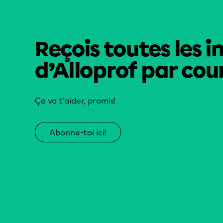
Reçois toutes les i
d’Alloprof par cour
Ça va t’aider, promis!
Abonne-toi ici!