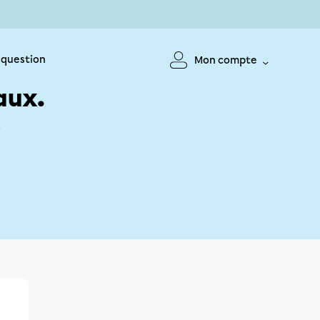
 question
Mon compte
aux.
!