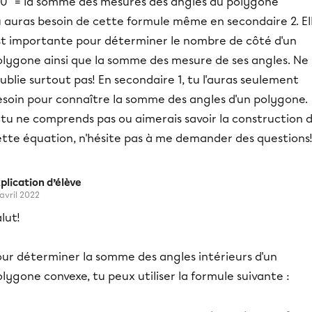
80° = la somme des mesures des angles du polygone
u auras besoin de cette formule même en secondaire 2. El
st importante pour déterminer le nombre de côté d'un
olygone ainsi que la somme des mesure de ses angles. Ne
oublie surtout pas! En secondaire 1, tu l'auras seulement
esoin pour connaître la somme des angles d'un polygone.
 tu ne comprends pas ou aimerais savoir la construction 
ette équation, n'hésite pas à me demander des questions
plication d’élève
 avril 2022
lut!
our déterminer la somme des angles intérieurs d'un
lygone convexe, tu peux utiliser la formule suivante :