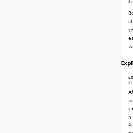
Se
Bo
c
s
es
vo
Expl
Ex
21
Af
po
s
n
Pl