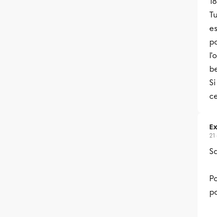
1
T
e
p
l'
b
Si
c
Ex
21
Sa
P
po