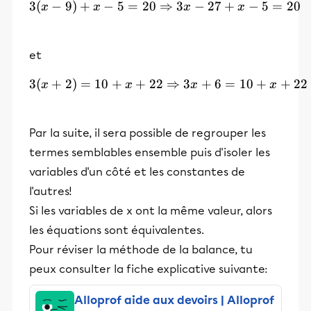
3
(
−
9
)
+
−
5
=
20
3(x-9) + x - 5 = 20 \Right
⇒
3
−
27
+
−
5
=
20
x
x
x
x
et
3
(
+
2
)
=
10
+
+
22
3(x+2) = 10 + x + 22 \Ri
⇒
3
+
6
=
10
+
+
22
x
x
x
x
Par la suite, il sera possible de regrouper les
termes semblables ensemble puis d'isoler les
variables d'un côté et les constantes de
l'autres!
Si les variables de x ont la même valeur, alors
les équations sont équivalentes.
Pour réviser la méthode de la balance, tu
peux consulter la fiche explicative suivante:
Alloprof aide aux devoirs | Alloprof