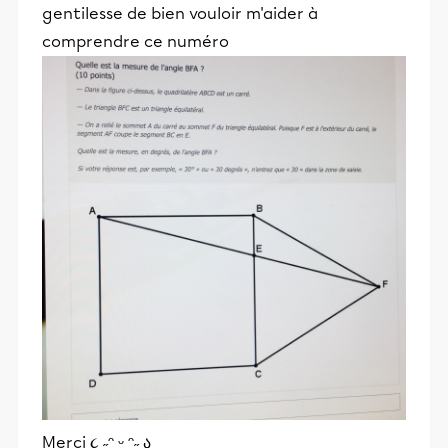
gentilesse de bien vouloir m'aider à
comprendre ce numéro
Merci ૮ ˶ᵔ ᵕ ᵔ˶ ა