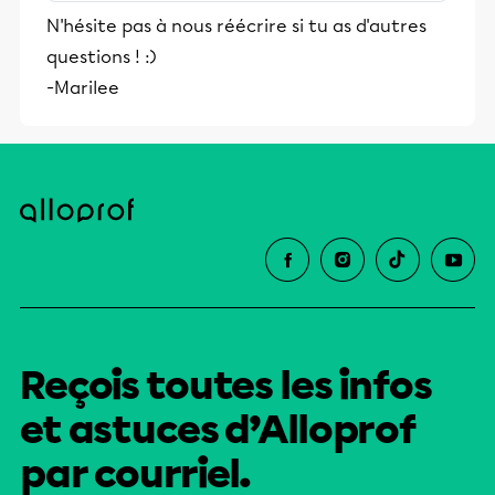
stimulants, Alloprof engage les élèves
N'hésite pas à nous réécrire si tu as d'autres
et leurs parents dans la réussite
questions ! :)
éducative.
-Marilee
Reçois toutes les infos
et astuces d’Alloprof
par courriel.