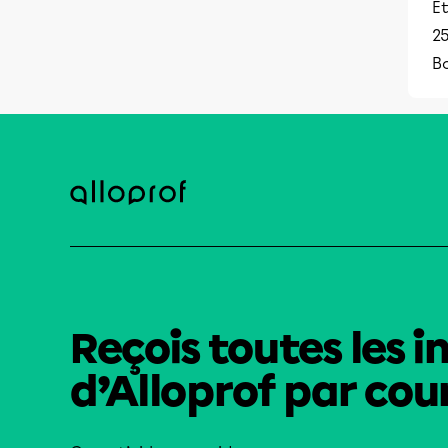
Et
25
Bo
Reçois toutes les i
d’Alloprof par cour