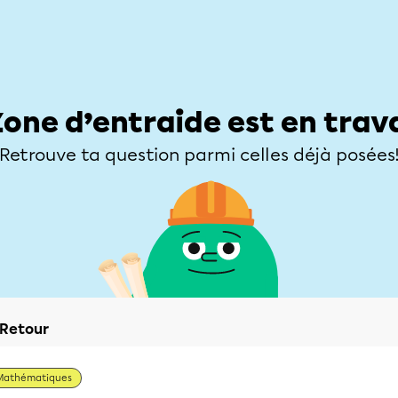
Élèves
Parents
Enseignants
Zone d’entraide
Allofrançais
Matières
Niveaux
Explorer
Poser une
Zone d’entraide est en trav
Retrouve ta question parmi celles déjà posées
Retour
Mathématiques