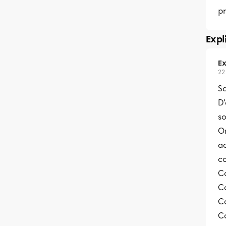
p
Expl
Ex
22
Sa
D'
so
On
a
co
Co
Co
Co
Co