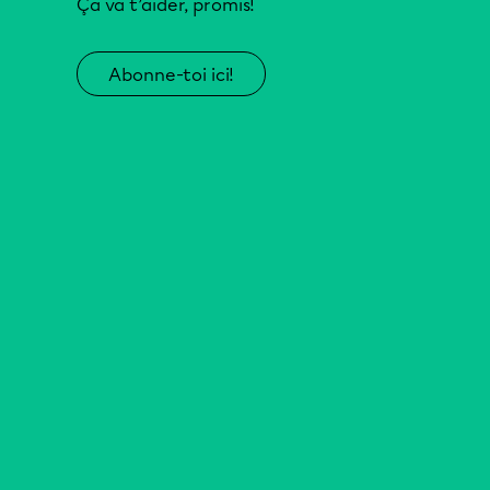
Ça va t’aider, promis!
Abonne-toi ici!