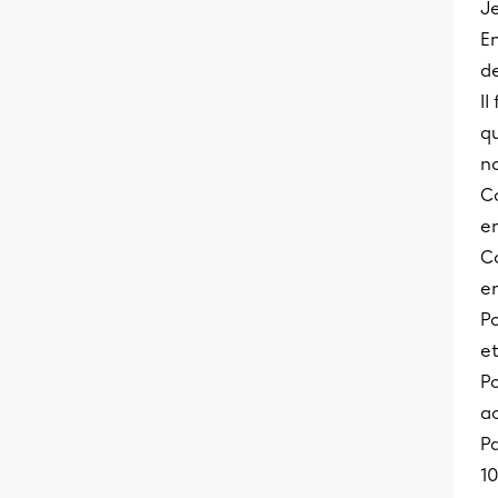
Je
En
d
Il
q
n
Co
en
Co
en
P
et
Po
a
Pa
10