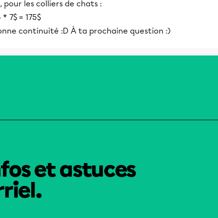
, pour les colliers de chats :
 * 7$ = 175$
nne continuité :D À ta prochaine question :)
nfos et astuces
riel.