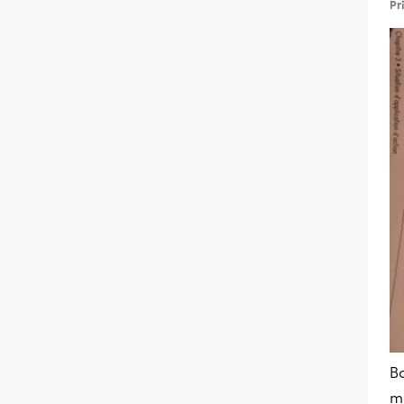
Pr
B
m