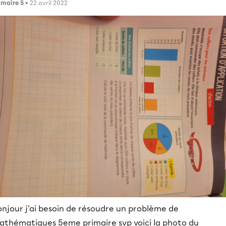
imaire 5
• 22 avril 2022
onjour j'ai besoin de résoudre un problème de
athématiques 5eme primaire svp voici la photo du