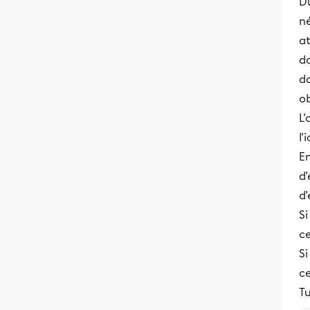
D
né
a
do
d
o
L'
l'
En
d
d'
Si
ce
Si
c
Tu