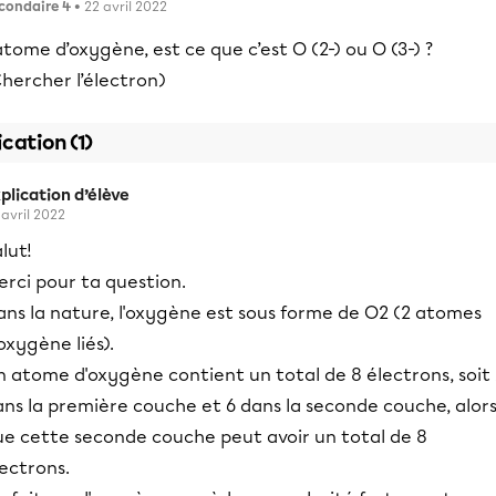
condaire 4
• 22 avril 2022
atome d’oxygène, est ce que c’est O (2-) ou O (3-) ?
hercher l’électron)
ication (1)
plication d’élève
 avril 2022
lut!
rci pour ta question.
ans la nature, l'oxygène est sous forme de O2 (2 atomes
oxygène liés).
 atome d'oxygène contient un total de 8 électrons, soit 
ans la première couche et 6 dans la seconde couche, alor
ue cette seconde couche peut avoir un total de 8
ectrons.