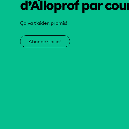
d’Alloprof par cour
Ça va t’aider, promis!
Abonne-toi ici!