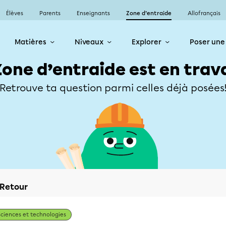
Élèves
Parents
Enseignants
Zone d’entraide
Allofrançais
Matières
Niveaux
Explorer
Poser une
Zone d’entraide est en trav
Retrouve ta question parmi celles déjà posées
Retour
Sciences et technologies