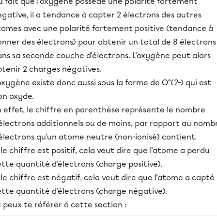
u fait que l'oxygène possède une polarité fortement
gative, il a tendance à capter 2 électrons des autres
tomes avec une polarité fortement positive (tendance à
nner des électrons) pour obtenir un total de 8 électrons
ans sa seconde couche d'électrons. L'oxygène peut alors
btenir 2 charges négatives.
oxygène existe donc aussi sous la forme de O^(2-) qui est
ion oxyde.
 effet, le chiffre en parenthèse représente le nombre
'électrons additionnels ou de moins, par rapport au nomb
électrons qu'un atome neutre (non-ionisé) contient.
 le chiffre est positif, cela veut dire que l'atome a perdu
tte quantité d'électrons (charge positive).
 le chiffre est négatif, cela veut dire que l'atome a capté
ette quantité d'électrons (charge négative).
 peux te référer à cette section :