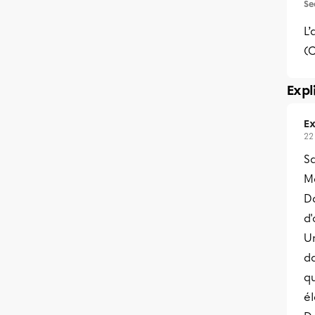
Se
L’
(C
Expl
Ex
22
Sa
Me
D
d'
Un
d
q
él