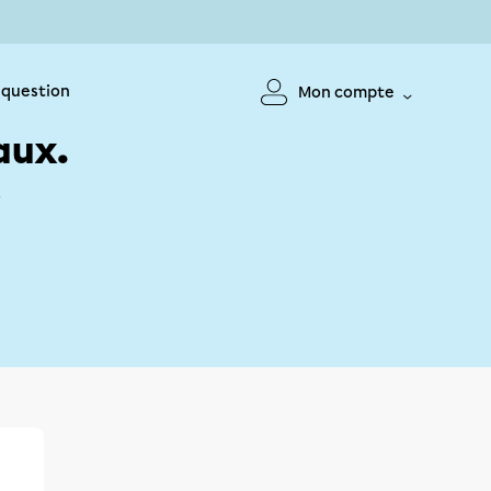
 question
Mon compte
aux.
!