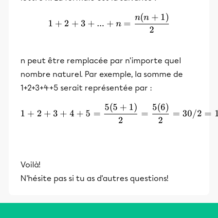
(
+
1
)
1+2+3+...+n=\frac{n(n+
n
n
1
+
2
+
3
+
...
+
=
n
2
n peut être remplacée par n'importe quel
nombre naturel. Par exemple, la somme de
1+2+3+4+5 serait représentée par :
5
(
5
+
1
)
5
(
6
)
1+2+3+4+5 = \frac{5(5+1
1
+
2
+
3
+
4
+
5
=
=
=
30/2
=
2
2
Voilà!
N'hésite pas si tu as d'autres questions!