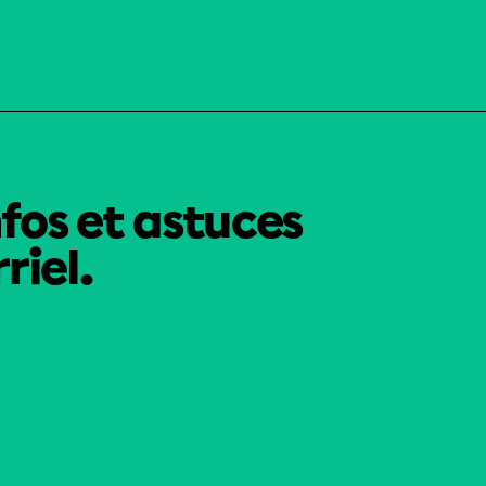
nfos et astuces
riel.