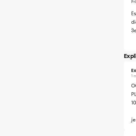
Pr
Es
d
3
Expl
Ex
1 
O
PL
10
j