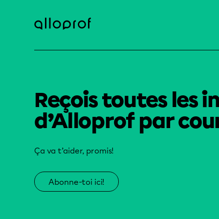
Reçois toutes les i
d’Alloprof par cour
Ça va t’aider, promis!
Abonne-toi ici!