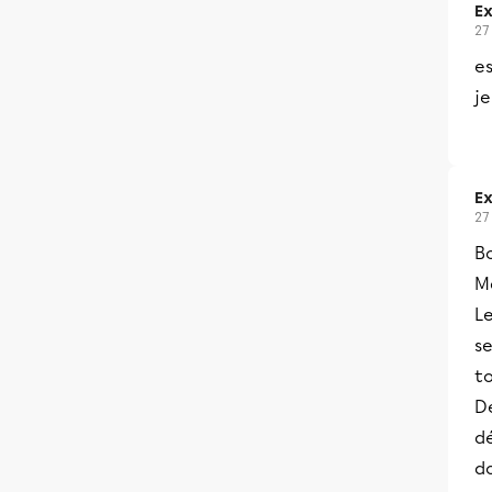
Ex
27
es
j
Ex
27
Bo
Me
L
se
to
D
dé
d