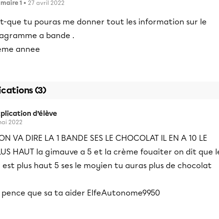
imaire 1
• 27 avril 2022
t-que tu pouras me donner tout les information sur le
iagramme a bande .
eme annee
ications (3)
plication d’élève
mai 2022
ON VA DIRE LA 1 BANDE SES LE CHOCOLAT IL EN A 10 LE
US HAUT la gimauve a 5 et la crème fouaiter on dit que l
 est plus haut 5 ses le moyien tu auras plus de chocolat
e pence que sa ta aider ElfeAutonome9950