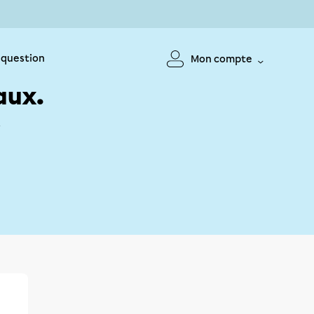
 question
Mon compte
aux.
!