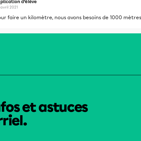
plication d’élève
 avril 2021
ur faire un kilomètre, nous avons besoins de 1000 mètres
nfos et astuces
riel.