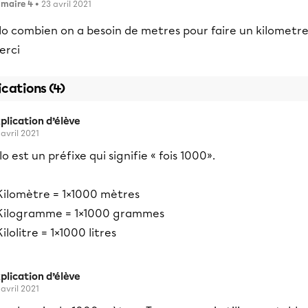
imaire 4
• 23 avril 2021
llo combien on a besoin de metres pour faire un kilometr
erci
ications (4)
plication d’élève
 avril 2021
lo est un préfixe qui signifie « fois 1000».
 Kilomètre = 1×1000 mètres
 Kilogramme = 1×1000 grammes
Kilolitre = 1×1000 litres
plication d’élève
 avril 2021