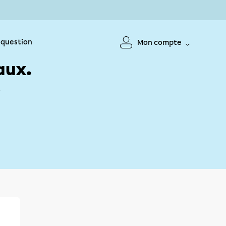
 question
Mon compte
aux.
!