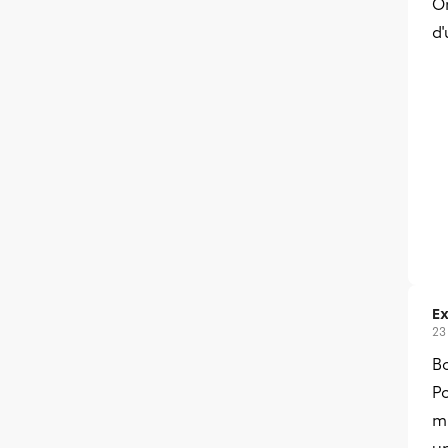
On
d'
Ex
23
B
P
mu