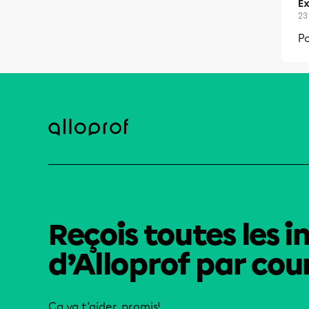
Ex
23
Po
Reçois toutes les i
d’Alloprof par cour
Ça va t’aider, promis!