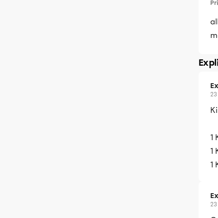
Pr
a
m
Expl
Ex
23
Ki
1
1
1 
Ex
23