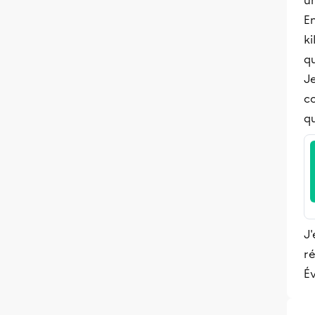
un
E
ki
q
Je
co
q
J'
ré
Év