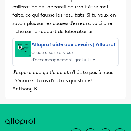
calibration de l'appareil pourrait être mal
faite, ce qui fausse les résultats. Si tu veux en
savoir plus sur les causes d'erreurs, voici une
fiche sur le rapport de laboratoire:
Alloprof aide aux devoirs | Alloprof
Grâce à ses services
d’accompagnement gratuits et
stimulants, Alloprof engage les élèves
J'espère que ça t'aide et n'hésite pas à nous
et leurs parents dans la réussite
réécrire si tu as d'autres questions!
éducative.
Anthony B.