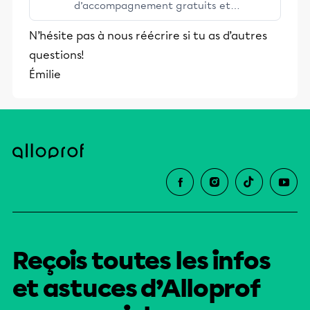
d’accompagnement gratuits et
stimulants, Alloprof engage les élèves
N’hésite pas à nous réécrire si tu as d’autres
et leurs parents dans la réussite
questions!
éducative.
Émilie
Reçois toutes les infos
et astuces d’Alloprof