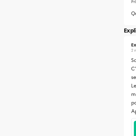
Pr
Q
Expl
Ex
2 
Sa
C'
se
L
m
p
Ap