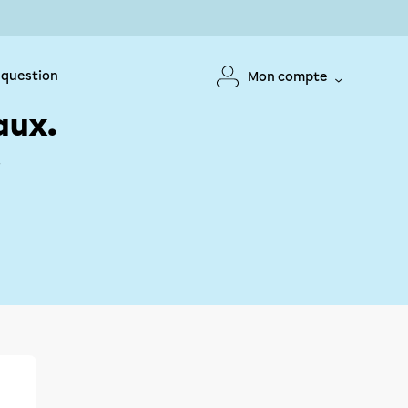
 question
Mon compte
aux.
!