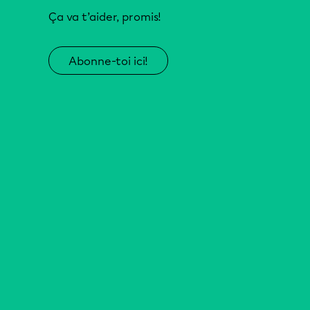
Ça va t’aider, promis!
Abonne-toi ici!