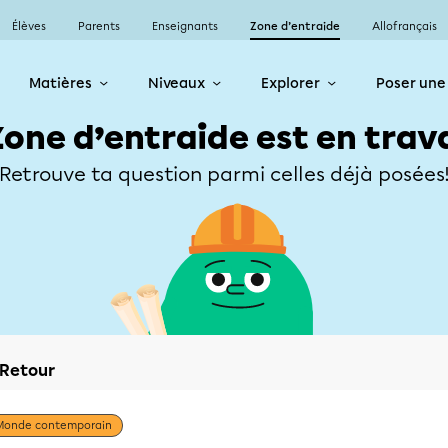
Élèves
Parents
Enseignants
Zone d’entraide
Allofrançais
Matières
Niveaux
Explorer
Poser une
Zone d’entraide est en trav
Retrouve ta question parmi celles déjà posées
Retour
Monde contemporain