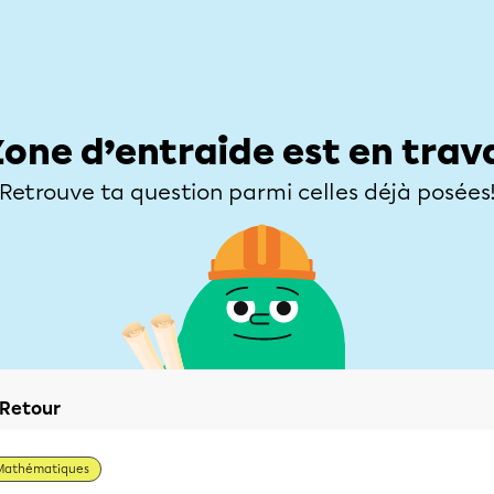
Élèves
Parents
Enseignants
Zone d’entraide
Allofrançais
Matières
Niveaux
Explorer
Poser une
Zone d’entraide est en trav
Retrouve ta question parmi celles déjà posées
Retour
Mathématiques