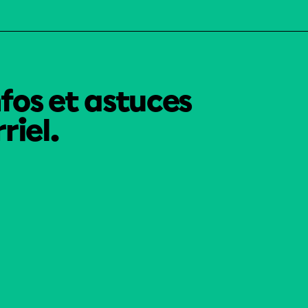
nfos et astuces
riel.