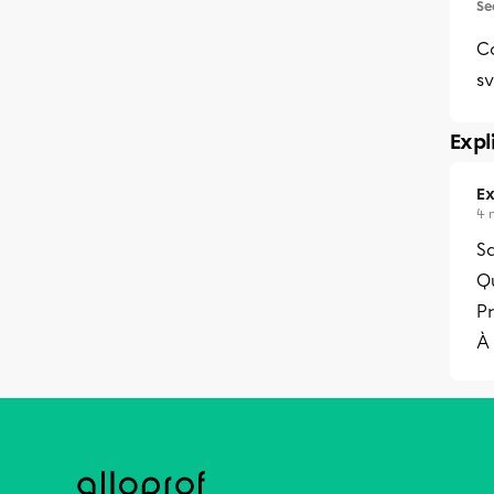
Se
C
s
Expl
Ex
4 
Sa
Qu
Pr
À 