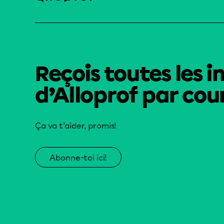
Reçois toutes les i
d’Alloprof par cour
Ça va t’aider, promis!
Abonne-toi ici!