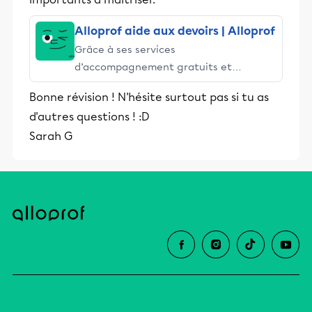
Alloprof aide aux devoirs | Alloprof
Grâce à ses services
d’accompagnement gratuits et
stimulants, Alloprof engage les élèves
Bonne révision ! N'hésite surtout pas si tu as
et leurs parents dans la réussite
d'autres questions ! :D
éducative.
Sarah G