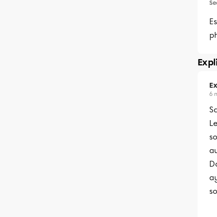
Se
E
ph
Expl
Ex
6 
Sa
L
so
a
D
a
so