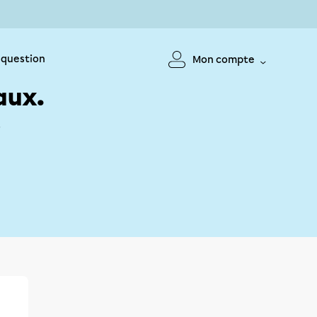
 question
Mon compte
aux.
!