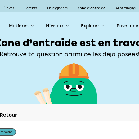
Élèves
Parents
Enseignants
Zone d’entraide
Allofrançais
Matières
Niveaux
Explorer
Poser une
Zone d’entraide est en trav
Retrouve ta question parmi celles déjà posées
Retour
Français