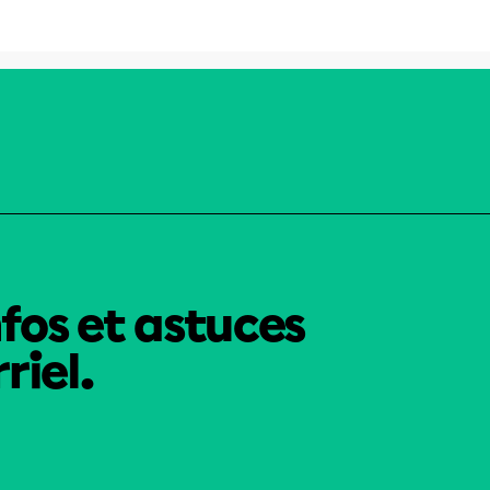
nfos et astuces
riel.