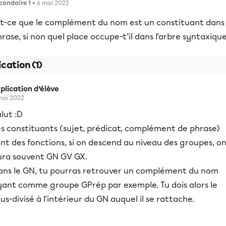
condaire 1
• 6 mai 2022
st-ce que le complément du nom est un constituant dans 
rase, si non quel place occupe-t’il dans l’arbre syntaxique
ication (1)
plication d’élève
mai 2022
lut :D
es constituants (sujet, prédicat, complément de phrase)
nt des fonctions, si on descend au niveau des groupes, o
ura souvent GN GV GX.
ans le GN, tu pourras retrouver un complément du nom
yant comme groupe GPrép par exemple. Tu dois alors le
us-divisé à l'intérieur du GN auquel il se rattache.